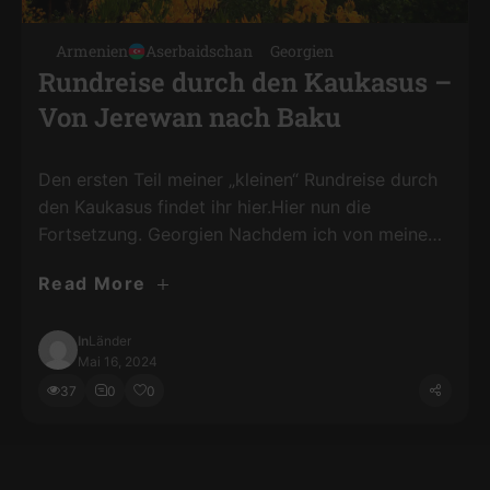
Armenien
Aserbaidschan
Georgien
Rundreise durch den Kaukasus –
Von Jerewan nach Baku
Den ersten Teil meiner „kleinen“ Rundreise durch
den Kaukasus findet ihr hier.Hier nun die
Fortsetzung. Georgien Nachdem ich von meinem
kleinen Hiking Trip rund um Kazbegi (hier zu
Read More
finden) zurück in Tiflis war wollte ich weiter noch
Mestia. Mein Vorhaben, dort zu wandern, hatte
ich zwar auf Grund des schlechten Wetters
In
Länder
Mai 16, 2024
aufgegeben aber zumindest für …
37
0
0