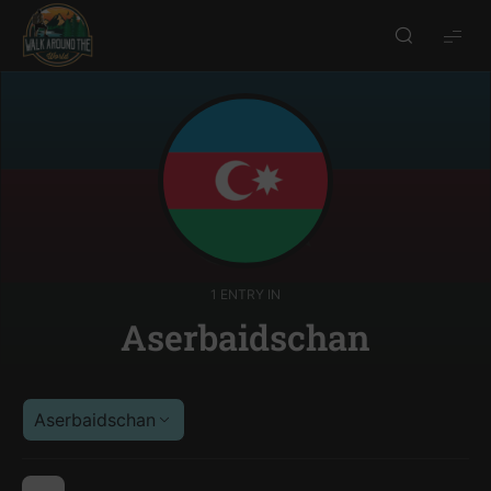
Walk
around
the
world
1 ENTRY IN
Aserbaidschan
Aserbaidschan