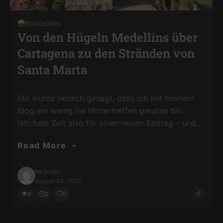
Kolumbien
Von den Hügeln Medellíns über
Cartagena zu den Stränden von
Santa Marta
Mir wurde neulich gesagt, dass ich mit meinem
Blog ein wenig ins Hintertreffen geraten bin.
Höchste Zeit also für einen neuen Eintrag – und
ich verspreche Besserung.Wo hatten wir
Read More
aufgehört? Ach ja, in Ecuador.Nach Quito zog es
mich weiter nach Kolumbien – schließlich fehlte
dieses Land noch auf meiner Länderliste. Mein
In
Länder
August 24, 2025
erstes Ziel: die Stadt, …
9
0
0