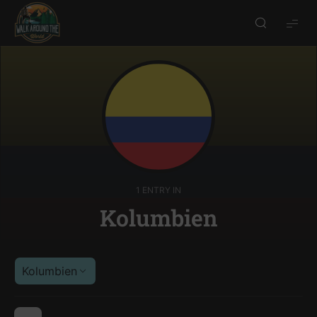
Walk
around
the
world
1 ENTRY IN
Kolumbien
Kolumbien