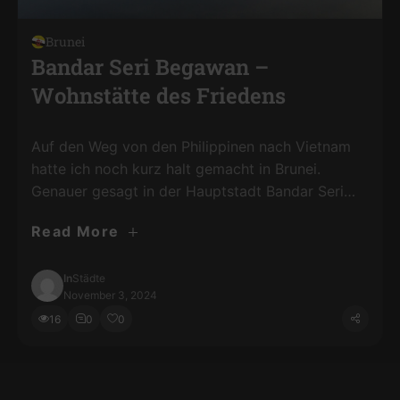
Brunei
Bandar Seri Begawan –
Wohnstätte des Friedens
Auf den Weg von den Philippinen nach Vietnam
hatte ich noch kurz halt gemacht in Brunei.
Genauer gesagt in der Hauptstadt Bandar Seri
Begawan. Und falls ihr euch wundert, warum
Read More
keine Menschen auf den Bildern zu finden sind. Es
waren einfach kaum welche unterwegs. Ich
erkunde Städte gerne per Fuß, wenn es die Größe
In
Städte
November 3, 2024
zulässt. …
16
0
0