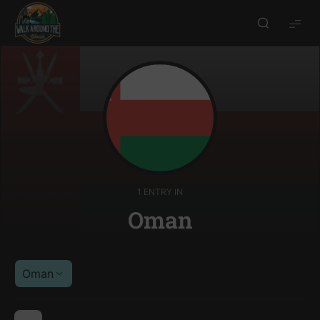
Walk
around
the
world
1 ENTRY IN
Oman
Oman