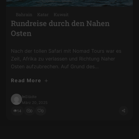
Bahrain
Katar
Kuwait
Rundreise durch den Nahen
Osten
Nach der tollen Safari mit Nomad Tours war es
Zeit, Afrika zu verlassen und Richtung Naher
Osten aufzubrechen. Auf Grund des
Bürgerkrieges in Jemen und einer neuen Regel für
Read More
alle Reisenden in Saudi Arabien ab dem 1. Februar
2025 übersprang ich diese beiden Länder. Saudi
Arabien hat eine neue Impflicht eingeführt für
In
Städte
März 20, 2025
einen Meningokokken-Impfstoff. Dieser …
14
0
0