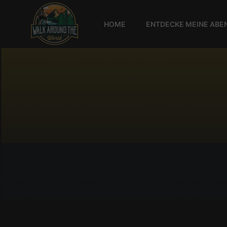
HOME
ENTDECKE MEINE ABE
Walk
around
the
world