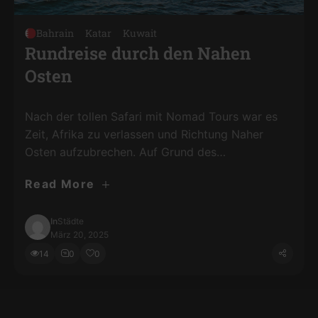
Bahrain
Katar
Kuwait
Rundreise durch den Nahen
Osten
Nach der tollen Safari mit Nomad Tours war es
Zeit, Afrika zu verlassen und Richtung Naher
Osten aufzubrechen. Auf Grund des
Bürgerkrieges in Jemen und einer neuen Regel für
Read More
alle Reisenden in Saudi Arabien ab dem 1. Februar
2025 übersprang ich diese beiden Länder. Saudi
Arabien hat eine neue Impflicht eingeführt für
In
Städte
März 20, 2025
einen Meningokokken-Impfstoff. Dieser …
14
0
0