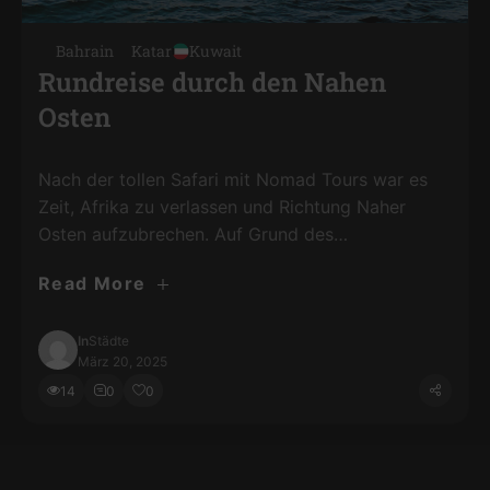
Bahrain
Katar
Kuwait
Rundreise durch den Nahen
Osten
Nach der tollen Safari mit Nomad Tours war es
Zeit, Afrika zu verlassen und Richtung Naher
Osten aufzubrechen. Auf Grund des
Bürgerkrieges in Jemen und einer neuen Regel für
Read More
alle Reisenden in Saudi Arabien ab dem 1. Februar
2025 übersprang ich diese beiden Länder. Saudi
Arabien hat eine neue Impflicht eingeführt für
In
Städte
März 20, 2025
einen Meningokokken-Impfstoff. Dieser …
14
0
0