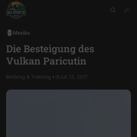
Walk
around
the
Mexiko
world
Die Besteigung des
Vulkan Paricutin
In
Hiking & Trekking
Juli 12, 2017