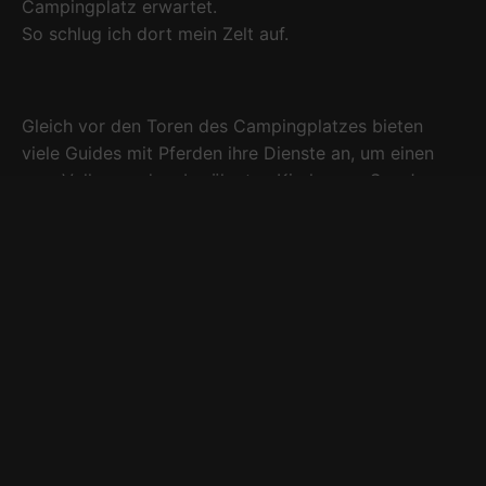
Campingplatz erwartet.
So schlug ich dort mein Zelt auf.
Gleich vor den Toren des Campingplatzes bieten
viele Guides mit Pferden ihre Dienste an, um einen
zum Vulkan und zu berühmten Kirche von San Juan
Parangaricutiro zu bringen.
Nach einer kurzen und erfolgreichen
Preisverhandlung buchte ich für den nächsten Tag
einen Guide mit Pferd und ein Pferd für mich.
Man kann natürlich auch per Fuß und ohne Guide sich
auf den Weg zum Vulkan machen. Es gibt 2 Wege,
einen 14km und einen 24 km langen Weg, die dafür in
Frage kommen. Zu Pferd nimmt man meist den
längeren der beiden Wege.
Nachdem das nun erledigt, das Zelt aufgebaut war
blieb noch etwas Zeit um mir Angahuan näher