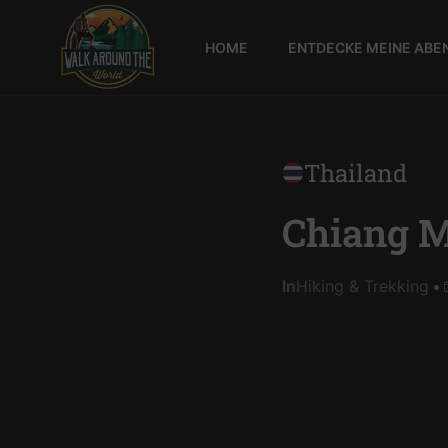
HOME
ENTDECKE MEINE ABE
Walk
around
the
world
Thailand
Chiang M
In
Hiking & Trekking