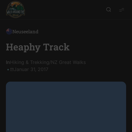
Walk
around
the
Neuseeland
world
Heaphy Track
In
Hiking & Trekking
/
NZ Great Walks
Januar 31, 2017