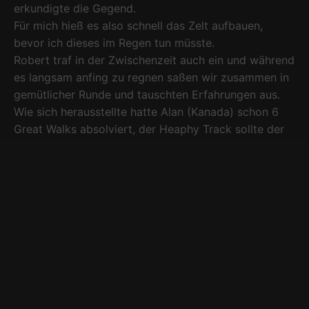
erkundigte die Gegend.
Für mich hieß es also schnell das Zelt aufbauen,
bevor ich dieses im Regen tun müsste.
Robert traf in der Zwischenzeit auch ein und während
es langsam anfing zu regnen saßen wir zusammen in
gemütlicher Runde und tauschten Erfahrungen aus.
Wie sich herausstellte hatte Alan (Kanada) schon 6
Great Walks absolviert, der Heaphy Track sollte der
siebente sein. In den verbleibenden 3 Wochen wollte
er gerne die ihm noch fehlenden zwei schaffen. Mal
sehen ob er das schafft.
Für Robert hingegen war es der erste Great Walk,
wobei er aber schon auf vielen anderen Trails, wie
dem Pacific Crest Trail, unterwegs war.
So fand den ganzen Abend ein interessanter Ideen
und Erfahrungsaustausch statt.
Das Wetter verschlechterte sich weiterhin und wir
verzogen uns dann alle in unsere Zelte.