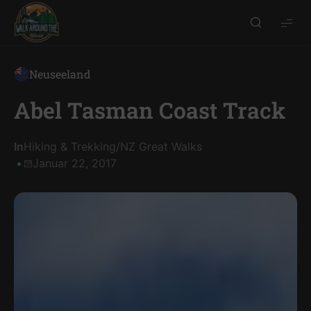
Walk
around
the
Neuseeland
world
Abel Tasman Coast Track
In
Hiking & Trekking
/
NZ Great Walks
Januar 22, 2017