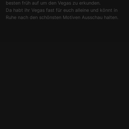
besten früh auf um den Vegas zu erkunden.
Da habt ihr Vegas fast für euch alleine und könnt in
Ruhe nach den schönsten Motiven Ausschau halten.
Wie man sehen kann kam die Panorama Funktion
meiner Kamera sehr oft zum Einsatz.
Von meinem Hotel in Downtown Las Vegas bis zum
Welcome Las Vegas Sign waren es ca. 11km. Um nicht
einzurosten benutzte ich meine Beine um dahin zu
kommen.
Ich startete also früh am morgen um so den vielen
Touristen, die gegen Mittag erwachen, zu entgehen.