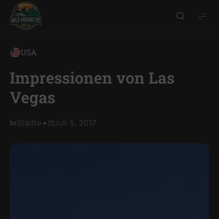
Walk
around
the
USA
world
Impressionen von Las
Vegas
In
Städte
Juli 5, 2017