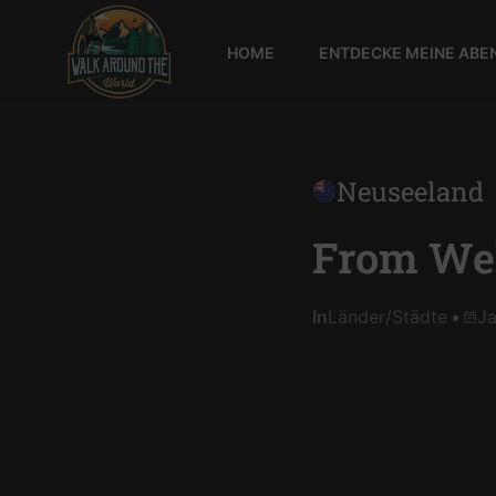
HOME
ENTDECKE MEINE ABE
Walk
around
the
world
Neuseeland
From Wel
In
Länder
/
Städte
Ja