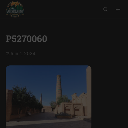
Walk
around
the
world
P5270060
Juni 1, 2024