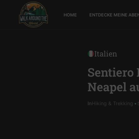
HOME
ENTDECKE MEINE ABE
Walk
around
the
world
Italien
Sentiero 
Neapel a
In
Hiking & Trekking