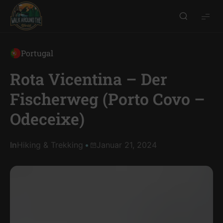
Walk
around
the
Portugal
world
Rota Vicentina – Der
Fischerweg (Porto Covo –
Odeceixe)
In
Hiking & Trekking
Januar 21, 2024