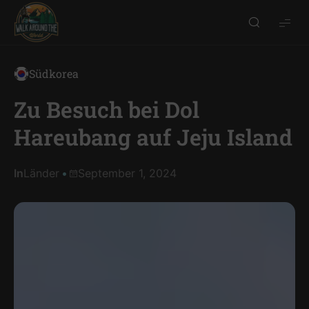
Walk
around
the
Südkorea
world
Zu Besuch bei Dol
Hareubang auf Jeju Island
In
Länder
September 1, 2024