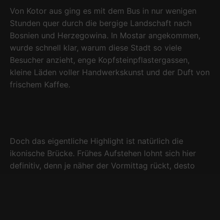
Von Kotor aus ging es mit dem Bus in nur wenigen
Stunden quer durch die bergige Landschaft nach
Bosnien und Herzegowina. In Mostar angekommen,
wurde schnell klar, warum diese Stadt so viele
Besucher anzieht, enge Kopfsteinpflastergassen,
kleine Läden voller Handwerkskunst und der Duft von
frischem Kaffee.
Doch das eigentliche Highlight ist natürlich die
ikonische Brücke. Frühes Aufstehen lohnt sich hier
definitiv, denn je näher der Vormittag rückt, desto
voller wird es auf und rund um die Stari most. Im
sanften Morgenlicht, wenn die ersten Sonnenstrahlen
den Fluss Neretva türkis aufleuchten lassen, hat man
die Brücke fast für sich allein – und erlebt die Stadt in