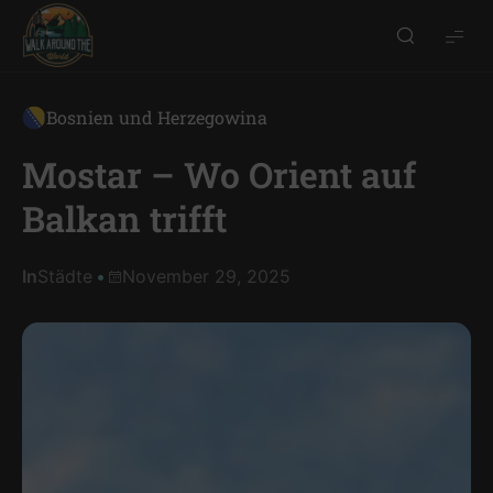
Walk
around
the
Bosnien und Herzegowina
world
Mostar – Wo Orient auf
Balkan trifft
In
Städte
November 29, 2025