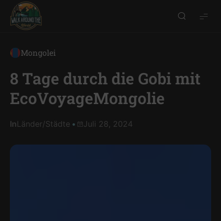
Walk
around
the
Mongolei
world
8 Tage durch die Gobi mit
EcoVoyageMongolie
In
Länder
/
Städte
Juli 28, 2024