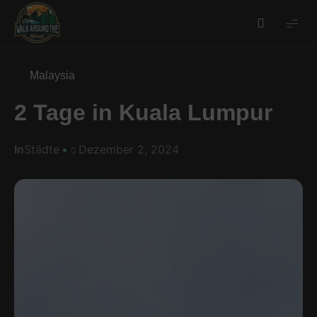
Walk
around
the
Malaysia
world
2 Tage in Kuala Lumpur
In
Städte
Dezember 2, 2024